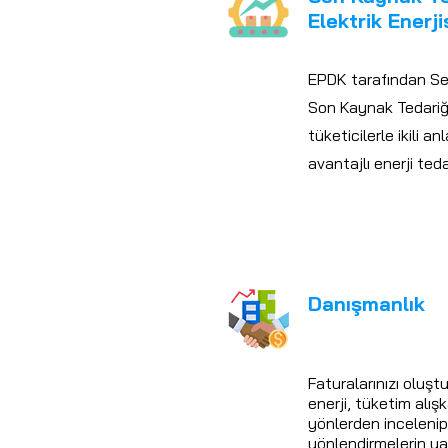
Elektrik Enerji
EPDK tarafından Se
Son Kaynak Tedariği
tüketicilerle ikili a
avantajlı enerji ted
Danışmanlık
Faturalarınızı oluştu
enerji, tüketim alışka
yönlerden inceleni
yönlendirmelerin yap