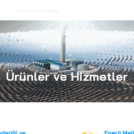
erji
Ürünler ve Hizmetler
Lisans
Basında Biz
SSS
Ürünler ve Hizmetler
dariği ve
Enerji Mal