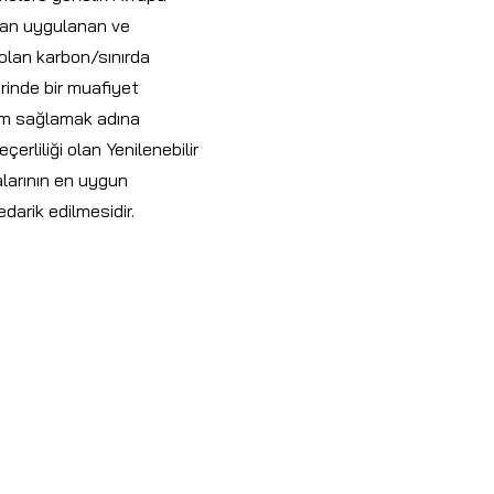
ndan uygulanan ve
lan karbon/sınırda
rinde bir muafiyet
im sağlamak adına
çerliliği olan Yenilenebilir
kalarının en uygun
edarik edilmesidir.