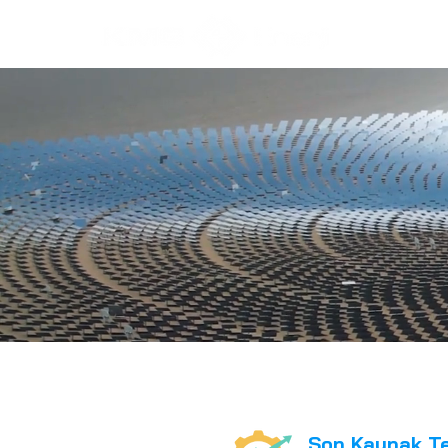
KMG En
Son Kaynak Te