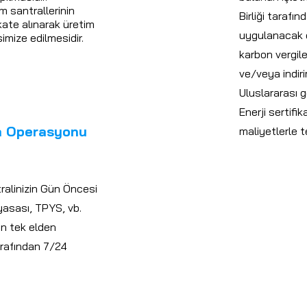
 santrallerinin
Birliği tarafı
kate alınarak üretim
uygulanacak o
imize edilmesidir.
karbon vergile
ve/veya indir
Uluslararası ge
Enerji sertifi
a Operasyonu
maliyetlerle t
tralinizin Gün Öncesi
yasası, TPYS, vb.
nin tek elden
arafından 7/24