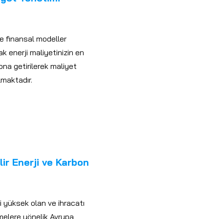
 ve finansal modeller
ak enerji maliyetinizin en
na getirilerek maliyet
lmaktadır.
lir Enerji ve Karbon
i yüksek olan ve ihracatı
melere yönelik Avrupa