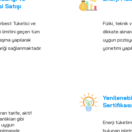
si Satışı
rbest Tüketici ve
Fiziki, teknik
 limitini geçen tüm
dikkate alınar
nlaşma yapılarak
uygun pozisyo
ariği sağlanmaktadır.
yönetimi yapı
Yenilenebi
Sertifikası
ran tarife, aktif
nlıkları gibi
Enerji tüketim
p uygun
ılmasıdır.
bulunan işlet