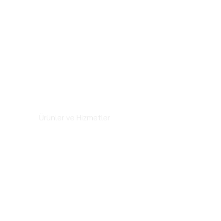
KMG Enerji
Ürünler ve Hizmetler
Lisans
Basında Biz
SSS
İletişim